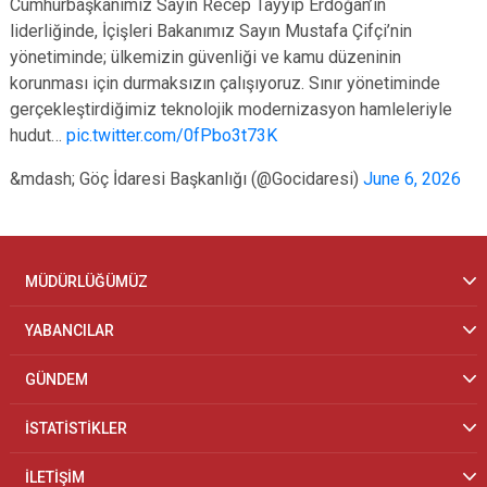
Cumhurbaşkanımız Sayın Recep Tayyip Erdoğan’ın
liderliğinde, İçişleri Bakanımız Sayın Mustafa Çifçi’nin
yönetiminde; ülkemizin güvenliği ve kamu düzeninin
korunması için durmaksızın çalışıyoruz. Sınır yönetiminde
gerçekleştirdiğimiz teknolojik modernizasyon hamleleriyle
hudut…
pic.twitter.com/0fPbo3t73K
&mdash; Göç İdaresi Başkanlığı (@Gocidaresi)
June 6, 2026
MÜDÜRLÜĞÜMÜZ
YABANCILAR
GÜNDEM
İSTATİSTİKLER
İLETİŞİM